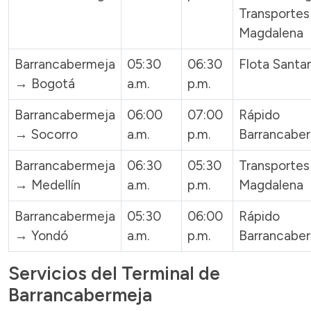
Transportes
Magdalena
Barrancabermeja
05:30
06:30
Flota Santa
→ Bogotá
a.m.
p.m.
Barrancabermeja
06:00
07:00
Rápido
→ Socorro
a.m.
p.m.
Barrancabe
Barrancabermeja
06:30
05:30
Transportes
→ Medellín
a.m.
p.m.
Magdalena
Barrancabermeja
05:30
06:00
Rápido
→ Yondó
a.m.
p.m.
Barrancabe
Servicios del Terminal de
Barrancabermeja