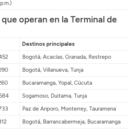
p.m.)
que operan en la Terminal de
Destinos principales
452
Bogotá, Acacías, Granada, Restrepo
090
Bogotá, Villanueva, Tunja
260
Bucaramanga, Yopal, Cúcuta
8684
Sogamoso, Duitama, Tunja
733
Paz de Ariporo, Monterrey, Tauramena
312
Bogotá, Barrancabermeja, Bucaramanga