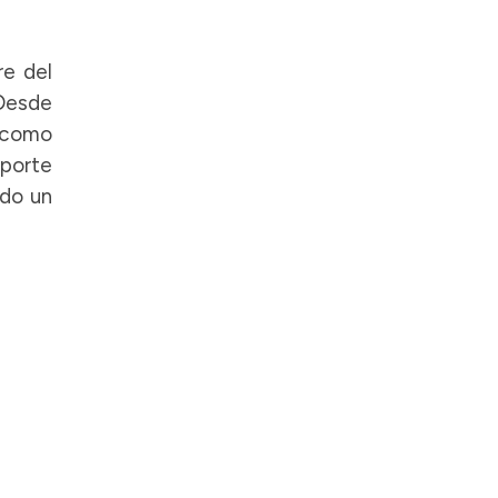
re del
Desde
s como
porte
ndo un